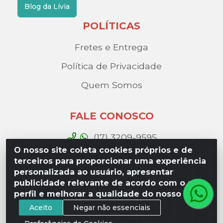
Blog da Lívia
POLÍTICAS
Fretes e Entrega
Política de Privacidade
Quem Somos
FALE CONOSCO
(17) 3209-9595
O nosso site coleta cookies próprios e de
contato@liviadistribuidora.com.br
terceiros para proporcionar uma experiência
personalizada ao usuário, apresentar
BAIXE NOSSO APP
publicidade relevante de acordo com o seu
perfil e melhorar a qualidade do nosso site.
Aceito
Negar não essenciais