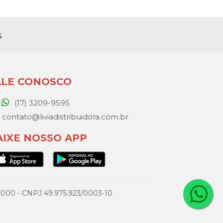
s
ALE CONOSCO
(17) 3209-9595
contato@liviadistribuidora.com.br
AIXE NOSSO APP
077-000 - CNPJ 49.975.923/0003-10