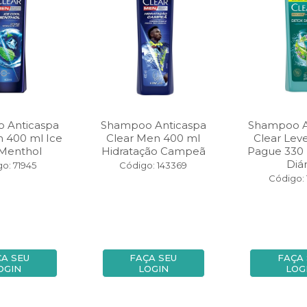
 Anticaspa
Shampoo Anticaspa
Shampoo A
n 400 ml Ice
Clear Men 400 ml
Clear Lev
 Menthol
Hidratação Campeã
Pague 330 
Diári
o: 71945
Código: 143369
Código: 
ÇA SEU
FAÇA SEU
FAÇA 
OGIN
LOGIN
LOG