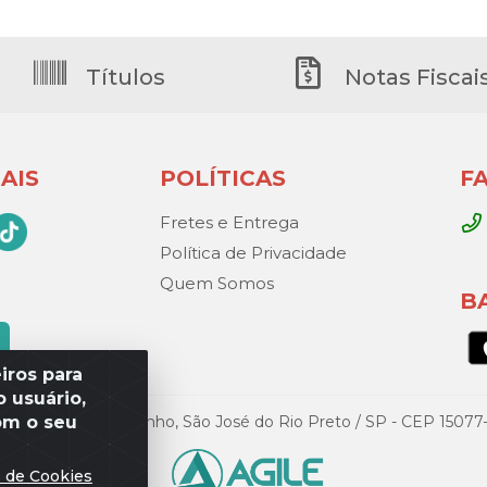
Títulos
Notas Fiscai
AIS
POLÍTICAS
F
Fretes e Entrega
Política de Privacidade
Quem Somos
B
iros para
 usuário,
om o seu
Gandini, 329 – Vila Toninho, São José do Rio Preto / SP - CEP 15
s de Cookies