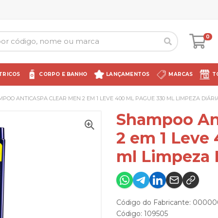
0
TRICOS
CORPO E BANHO
LANÇAMENTOS
MARCAS
T
POO ANTICASPA CLEAR MEN 2 EM 1 LEVE 400 ML PAGUE 330 ML LIMPEZA DIÁRI
Shampoo Ant
2 em 1 Leve
ml Limpeza 
Código do Fabricante: 000
Código: 109505