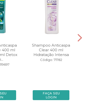
nticaspa
Shampoo Anticaspa
Shampoo Ant
e 400 ml
Clear 400 ml
Clear Men Lev
ml Detox
Hidratação Intensa
Pague 330 ml I
...
Código: 71782
Código: 116
119697
SEU
FAÇA SEU
FAÇA SE
IN
LOGIN
LOGIN