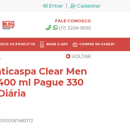
|
Entrar
Cadastrar
FALE CONOSCO
(17) 3209-9595
ODOS OS PRODUTOS
BAIXE O APP
COMPRE NO VAREJO
VOLTAR
A
icaspa Clear Men
 400 ml Pague 330
Diária
000000067483172