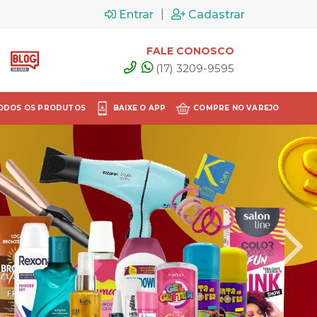
|
Entrar
Cadastrar
FALE CONOSCO
(17) 3209-9595
ODOS OS PRODUTOS
BAIXE O APP
COMPRE NO VAREJO