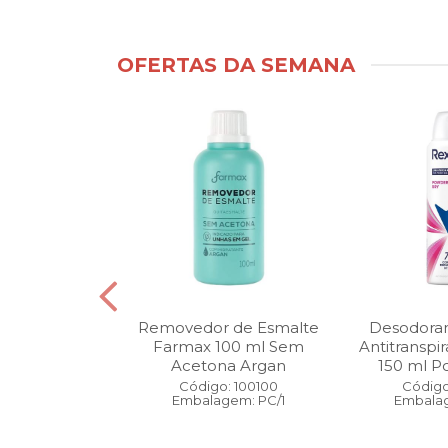
OFERTAS DA SEMANA
ntimo Cia da
Removedor de Esmalte
Desodoran
210 ml Fresh
Farmax 100 ml Sem
Antitranspi
 Pague 1
Acetona Argan
150 ml Po
: 110525
Código: 100100
Código
gem: PC/1
Embalagem: PC/1
Embalag