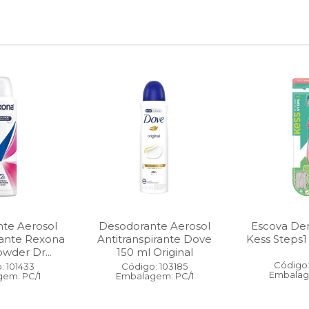
te Aerosol
Desodorante Aerosol
Escova Dent
rante Rexona
Antitranspirante Dove
Kess Steps1
wder Dr...
150 ml Original
Código:
: 101433
Código: 103185
Embalag
em: PC/1
Embalagem: PC/1