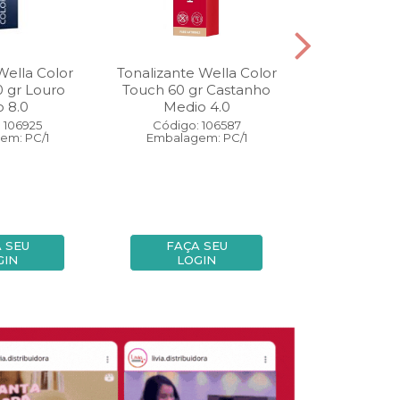
Wella Color
Tonalizante Wella Color
Coloração W
0 gr Louro
Touch 60 gr Castanho
Perfect 60 
o 8.0
Medio 4.0
Medio
 106925
Código: 106587
Código:
em: PC/1
Embalagem: PC/1
Embalage
 SEU
FAÇA SEU
FAÇA
GIN
LOGIN
LOG