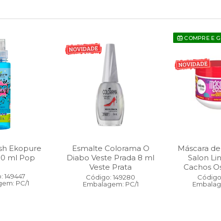
COMPRE E 
sh Ekopure
Esmalte Colorama O
Máscara de
00 ml Pop
Diabo Veste Prada 8 ml
Salon Li
Veste Prata
Cachos O
: 149447
Código: 149280
Código:
em: PC/1
Embalagem: PC/1
Embalag