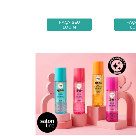
A SEU
FAÇA SEU
FAÇ
OGIN
LOGIN
LO