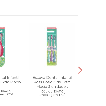
al Infantil
Escova Dental Infantil
Óleo Corpo
 Extra Macia
Kess Basic Kids Extra
100 ml
Macia 3 unidade...
 104709
Código:
Código: 104710
em: PC/1
Embalage
Embalagem: PC/1