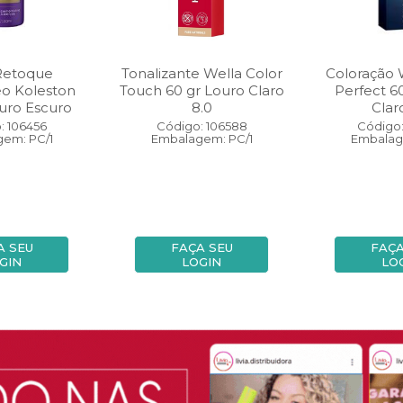
Retoque
Tonalizante Wella Color
Coloração 
eo Koleston
Touch 60 gr Louro Claro
Perfect 6
uro Escuro
8.0
Clar
: 106456
Código: 106588
Código:
em: PC/1
Embalagem: PC/1
Embalag
A SEU
FAÇA SEU
FAÇA
GIN
LOGIN
LO