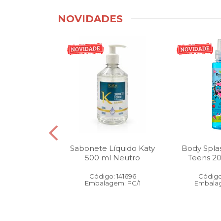
NOVIDADES
tico Bucal
Sabonete Líquido Katy
Body Spla
Litro Melancia
500 ml Neutro
Teens 2
ortelã
Código: 141696
Código
: 146905
Embalagem: PC/1
Embalag
gem: PC/1