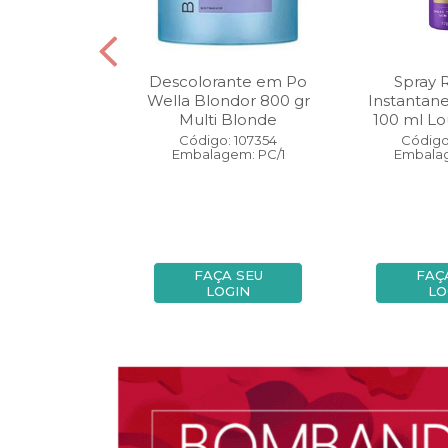
oo Wella
Descolorante em Po
Spray 
ls Invigo 250
Wella Blondor 800 gr
Instantan
ri Enrich
Multi Blonde
100 ml Lo
: 113298
Código: 107354
Código
gem: PC/1
Embalagem: PC/1
Embalag
A SEU
FAÇA SEU
FAÇ
OGIN
LOGIN
LO