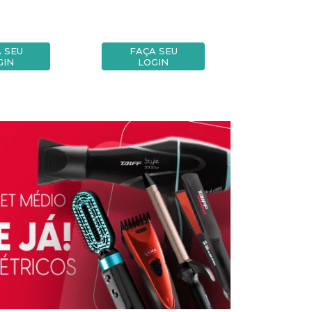
 SEU
FAÇA SEU
FAÇA
GIN
LOGIN
LOG