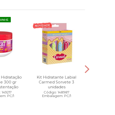
GANHE
 Hidratação
Kit Hidratante Labial
Esmalte
ne 300 gr
Carmed Sorvete 3
Diamon
stentação
unidades
Cybercolors
Co
 149217
Código: 148987
em: PC/1
Embalagem: PC/1
Código:
Embalage