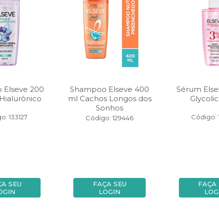
 Elseve 200
Shampoo Elseve 400
Sérum Else
Hialurônico
ml Cachos Longos dos
Glycolic
Sonhos
o: 133127
Código: 
Código: 129446
ÇA SEU
FAÇA SEU
FAÇA
OGIN
LOGIN
LOG