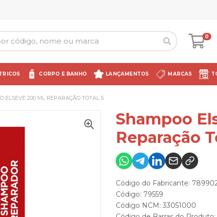
0
TRICOS
CORPO E BANHO
LANÇAMENTOS
MARCAS
T
 ELSEVE 200 ML REPARAÇÃO TOTAL 5
Shampoo Els
Reparação To
Código do Fabricante: 7899
Código: 79559
Código NCM: 33051000
Código de Barras do Produto