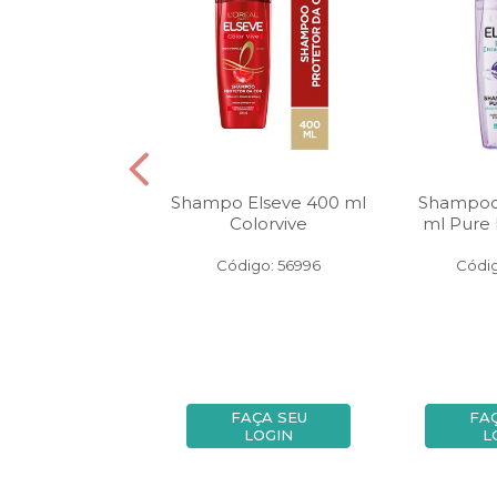
cante Elseve 200
Shampo Elseve 400 ml
Shampoo
lycolic Gloss
Colorvive
ml Pure 
igo: 137942
Código: 56996
Códig
FAÇA SEU
FAÇA SEU
FA
LOGIN
LOGIN
L