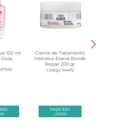
ve 100 ml
Creme de Tratamento
Shampoo Els
 Gloss
Intensivo Elseve Bonde
ml Longo dos
Repair 200 gr
137949
Código: 11
Código: 144472
 SEU
FAÇA SEU
FAÇA SE
IN
LOGIN
LOGIN