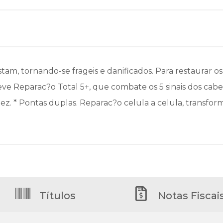
am, tornando-se frageis e danificados. Para restaurar os 
seve Reparac?o Total 5+, que combate os 5 sinais dos cabel
ez. * Pontas duplas. Reparac?o celula a celula, transfo
Títulos
Notas Fiscai