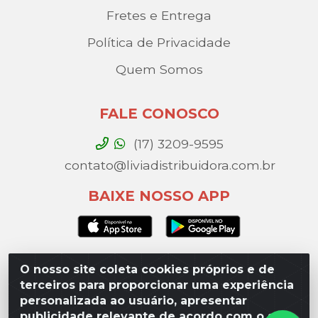
Fretes e Entrega
Política de Privacidade
Quem Somos
FALE CONOSCO
(17) 3209-9595
contato@liviadistribuidora.com.br
BAIXE NOSSO APP
O nosso site coleta cookies próprios e de
Lívia Distribuidora - Av. Percy Gandini, 329 – Vila
terceiros para proporcionar uma experiência
Toninho, São José do Rio Preto / SP - CEP 15077-
personalizada ao usuário, apresentar
000 - CNPJ 49.975.923/0003-10
publicidade relevante de acordo com o seu