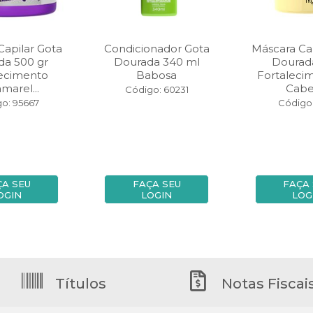
Capilar Gota
Condicionador Gota
Máscara Cap
da 500 gr
Dourada 340 ml
Dourad
lecimento
Babosa
Fortaleci
marel...
Cabe
Código: 60231
o: 95667
Código:
ÇA SEU
FAÇA SEU
FAÇA
OGIN
LOGIN
LOG
Títulos
Notas Fiscai