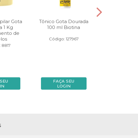
ilar Gota
Tônico Gota Dourada
Shampoo 
a 1 Kg
100 ml Biotina
Dourada 4
mento de
Antique
los
Código: 127967
Código: 75
 8817
 SEU
FAÇA SEU
FAÇA SE
IN
LOGIN
LOGIN
s