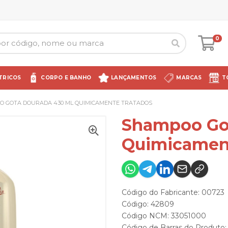
0
TRICOS
CORPO E BANHO
LANÇAMENTOS
MARCAS
T
 GOTA DOURADA 430 ML QUIMICAMENTE TRATADOS
Shampoo Go
Quimicamen
Código do Fabricante: 00723
Código: 42809
Código NCM: 33051000
Código de Barras do Produto