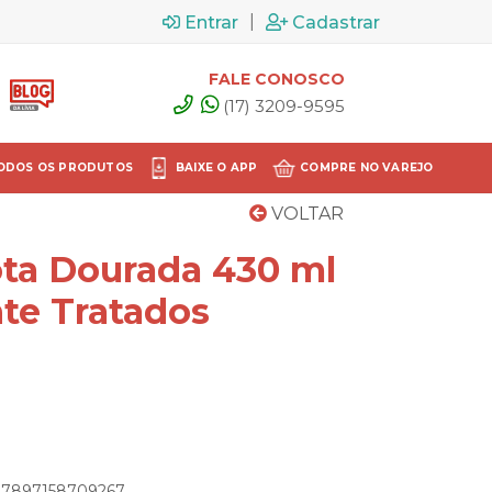
|
Entrar
Cadastrar
FALE CONOSCO
(17) 3209-9595
ODOS OS PRODUTOS
BAIXE O APP
COMPRE NO VAREJO
VOLTAR
ta Dourada 430 ml
te Tratados
: 7897158709267