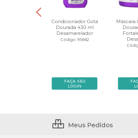
mpoo Gota
Condicionador Gota
Máscara 
rada 340 ml
Dourada 430 ml
Doura
Alecrim
Desamarelador
Forta
Desa
digo: 92087
Código: 95662
Códig
FAÇA SEU
FAÇA SEU
FA
LOGIN
LOGIN
L
Meus Pedidos