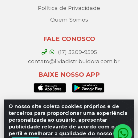
Política de Privacidade
Quem Somos
FALE CONOSCO
(17) 3209-9595
contato@liviadistribuidora.com.br
BAIXE NOSSO APP
O nosso site coleta cookies próprios e de
Lívia Distribuidora - Av. Percy Gandini, 329 – Vila
terceiros para proporcionar uma experiência
Toninho, São José do Rio Preto / SP - CEP 15077-
personalizada ao usuário, apresentar
000 - CNPJ 49.975.923/0003-10
publicidade relevante de acordo com o seu
perfil e melhorar a qualidade do nosso site.