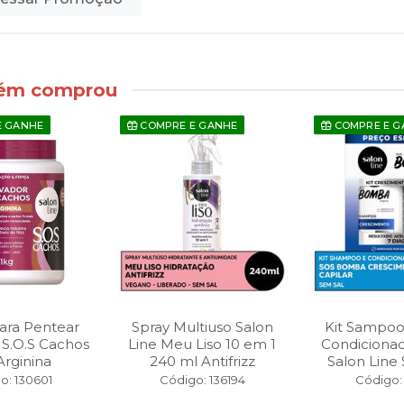
bém comprou
E GANHE
COMPRE E GANHE
COMPRE E G
ara Pentear
Spray Multiuso Salon
Kit Sampoo
 S.O.S Cachos
Line Meu Liso 10 em 1
Condiciona
Arginina
240 ml Antifrizz
Salon Line S
o: 130601
Código: 136194
Código: 