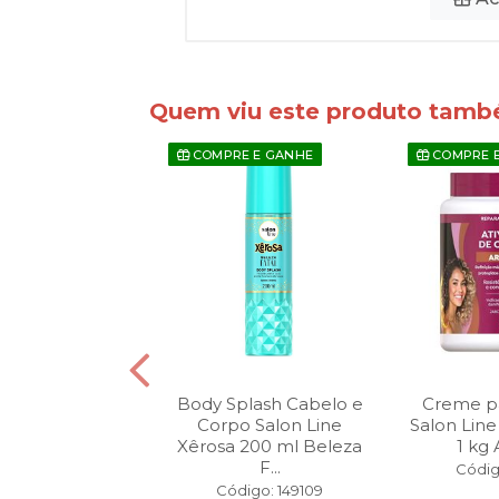
Quem viu este produto tam
E E GANHE
COMPRE E GANHE
COMPRE 
ampoo 300 ml +
Body Splash Cabelo e
Creme p
ionador 200 ml
Corpo Salon Line
Salon Line
Line Meu Lis...
Xêrosa 200 ml Beleza
1 kg 
F...
digo: 144115
Códig
Código: 149109