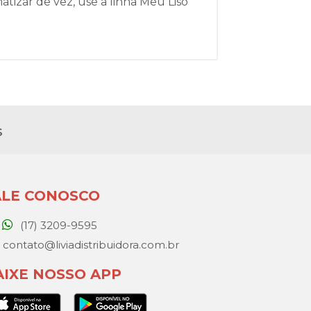
tizar de vez, use a linha Meu Liso
s
ALE CONOSCO
(17) 3209-9595
contato@liviadistribuidora.com.br
AIXE NOSSO APP