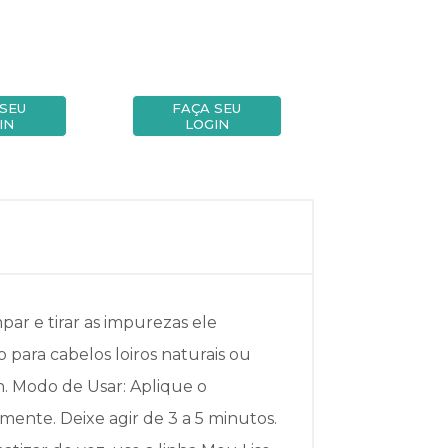
 SEU
FAÇA SEU
FAÇA SE
IN
LOGIN
LOGIN
par e tirar as impurezas ele
 para cabelos loiros naturais ou
n. Modo de Usar: Aplique o
nte. Deixe agir de 3 a 5 minutos.