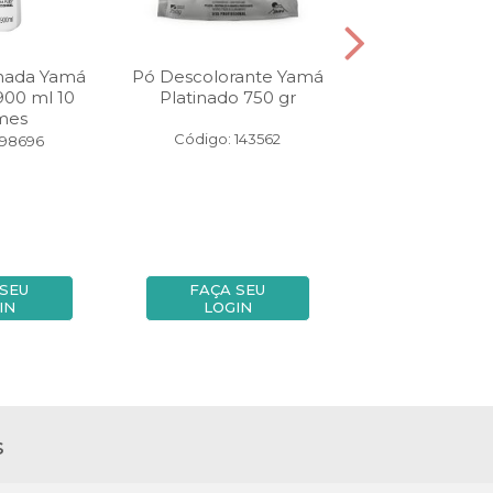
nada Yamá
Pó Descolorante Yamá
Shampoo Ya
900 ml 10
Platinado 750 gr
Litros Erva
mes
Código: 143562
Código: 58
 98696
 SEU
FAÇA SEU
FAÇA SE
IN
LOGIN
LOGIN
s