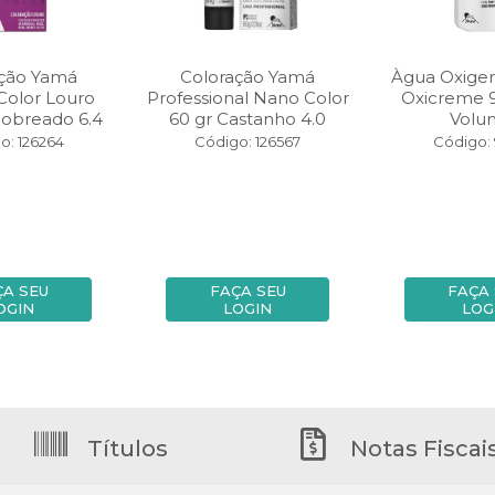
ação Yamá
Coloração Yamá
Àgua Oxige
Color Louro
Professional Nano Color
Oxicreme 
cobreado 6.4
60 gr Castanho 4.0
Volu
o: 126264
Código: 126567
Código:
ÇA SEU
FAÇA SEU
FAÇA
OGIN
LOGIN
LOG
Títulos
Notas Fiscai