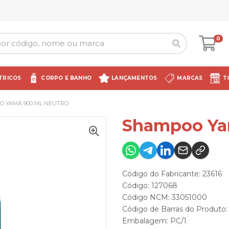
0
TRICOS
CORPO E BANHO
LANÇAMENTOS
MARCAS
T
 YAMÁ 900 ML NEUTRO
Shampoo Ya
Código do Fabricante: 23616
Código: 127068
Código NCM: 33051000
Código de Barras do Produto
Embalagem: PC/1