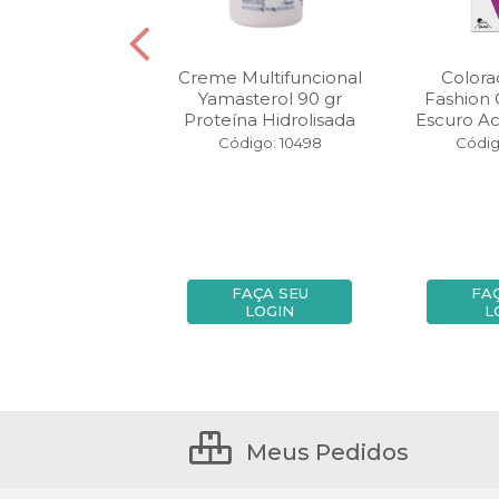
oração Yamá
Creme Multifuncional
Color
onal Nano Color
Yamasterol 90 gr
Fashion 
uro Claríssim...
Proteína Hidrolisada
Escuro A
igo: 127078
Código: 10498
Códig
FAÇA SEU
FAÇA SEU
FA
LOGIN
LOGIN
L
Meus Pedidos