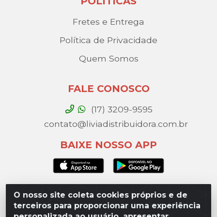
POLÍTICAS
Fretes e Entrega
Política de Privacidade
Quem Somos
FALE CONOSCO
(17) 3209-9595
contato@liviadistribuidora.com.br
BAIXE NOSSO APP
O nosso site coleta cookies próprios e de
Lívia Distribuidora - Av. Percy Gandini, 329 – Vila
terceiros para proporcionar uma experiência
Toninho, São José do Rio Preto / SP - CEP 15077-
personalizada ao usuário, apresentar