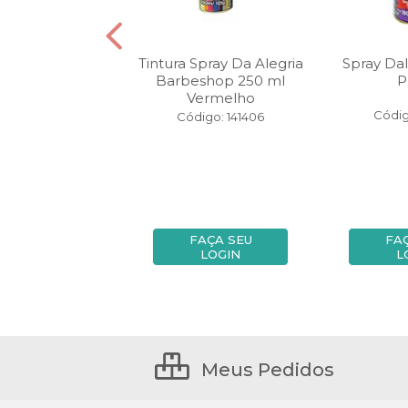
y Da Alegria
Tintura Spray Da Alegria
Spray Dal
op 250 ml Rosa
Barbeshop 250 ml
P
Vermelho
igo: 141399
Códig
Código: 141406
FAÇA SEU
FAÇA SEU
FA
LOGIN
LOGIN
L
Meus Pedidos