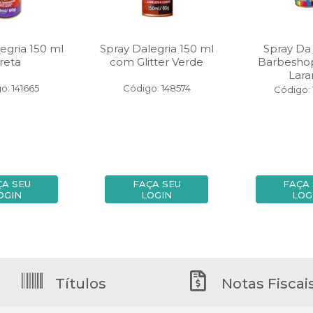
egria 150 ml
Spray Dalegria 150 ml
Spray Da 
reta
com Glitter Verde
Barbesho
Lara
o: 141665
Código: 148574
Código: 
ÇA SEU
FAÇA SEU
FAÇA
OGIN
LOGIN
LOG
Títulos
Notas Fiscai