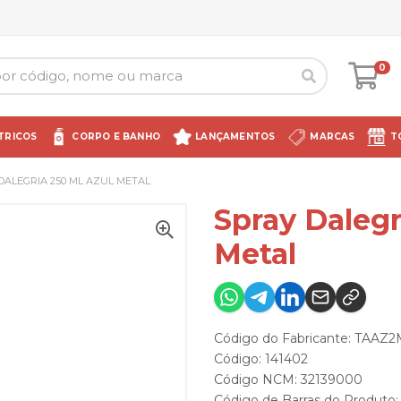
0
TRICOS
CORPO E BANHO
LANÇAMENTOS
MARCAS
T
DALEGRIA 250 ML AZUL METAL
Spray Dalegr
Metal
Código do Fabricante: TAAZ
Código: 141402
Código NCM: 32139000
Código de Barras do Produto