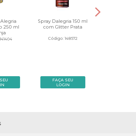
Alegria
Spray Dalegria 150 ml
Spray Dalegri
p 250 ml
com Glitter Prata
com Glitter
nja
Código: 148572
Código: 14
141404
 SEU
FAÇA SEU
FAÇA SE
IN
LOGIN
LOGIN
s