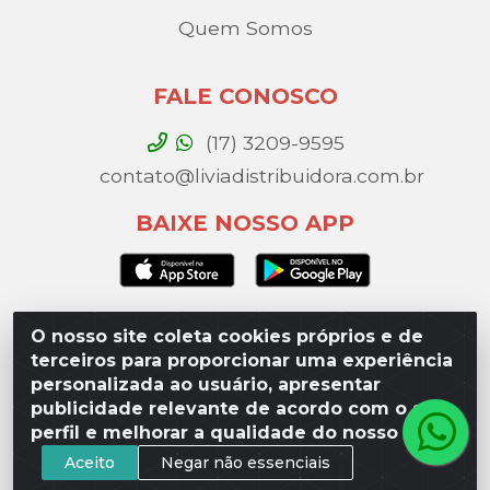
Quem Somos
FALE CONOSCO
(17) 3209-9595
contato@liviadistribuidora.com.br
BAIXE NOSSO APP
O nosso site coleta cookies próprios e de
Lívia Distribuidora - Av. Percy Gandini, 329 – Vila
terceiros para proporcionar uma experiência
Toninho, São José do Rio Preto / SP - CEP 15077-
personalizada ao usuário, apresentar
000 - CNPJ 49.975.923/0003-10
publicidade relevante de acordo com o seu
perfil e melhorar a qualidade do nosso site.
Aceito
Negar não essenciais