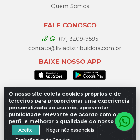
Quem Somos
FALE CONOSCO
(17) 3209-9595
contato@liviadistribuidora.com.br
BAIXE NOSSO APP
O nosso site coleta cookies próprios e de
Lívia Distribuidora - Av. Percy Gandini, 329 – Vila
terceiros para proporcionar uma experiência
Toninho, São José do Rio Preto / SP - CEP 15077-
personalizada ao usuário, apresentar
000 - CNPJ 49.975.923/0003-10
publicidade relevante de acordo com o seu
perfil e melhorar a qualidade do nosso site.
Aceito
Negar não essenciais
Preferências de Cookies