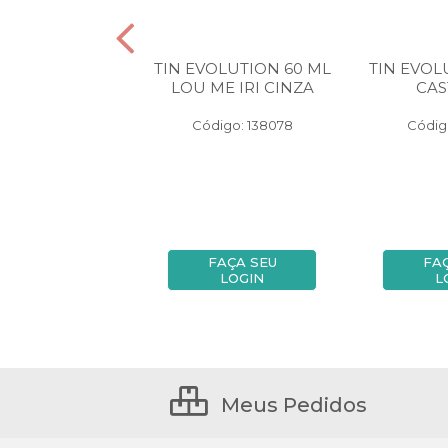
OLUTION 60 ML
TIN EVOLUTION 60 ML
TIN EVOL
OU CLARO
LOU ME IRI CINZA
CAS
igo: 138451
Código: 138078
Códig
FAÇA SEU
FAÇA SEU
FA
LOGIN
LOGIN
L
Meus Pedidos