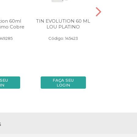
tion 60ml
TIN EVOLUTION 60 ML
TIN EVOLUTIO
simo Cobre
LOU PLATINO
CAST CL DO
149285
Código: 145423
Código: 13
 SEU
FAÇA SEU
FAÇA SE
IN
LOGIN
LOGIN
s