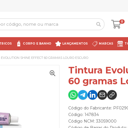
0
TRICOS
CORPO E BANHO
LANÇAMENTOS
MARCAS
T
 EVOLUTION SHINE EFFECT 60 GRAMAS LOURO ESCURO
Tintura Evol
60 gramas L
Código do Fabricante: PF029
Código: 147834
Código NCM: 33059000
Código de Barras do Produto