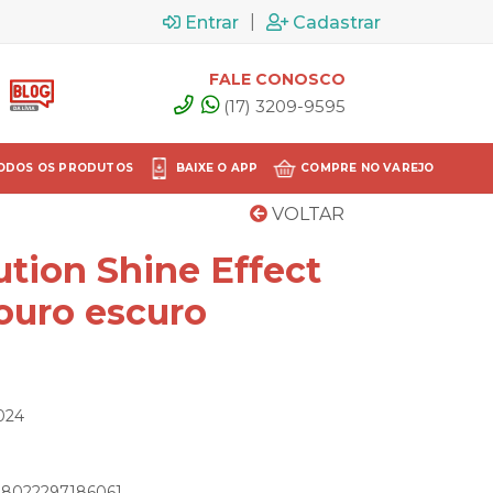
|
Entrar
Cadastrar
FALE CONOSCO
(17) 3209-9595
ODOS OS PRODUTOS
BAIXE O APP
COMPRE NO VAREJO
VOLTAR
ution Shine Effect
ouro escuro
024
: 8022297186061