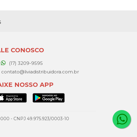
s
ALE CONOSCO
(17) 3209-9595
contato@liviadistribuidora.com.br
AIXE NOSSO APP
077-000 - CNPJ 49.975.923/0003-10