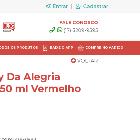
|
Entrar
Cadastrar
FALE CONOSCO
(17) 3209-9595
ODOS OS PRODUTOS
BAIXE O APP
COMPRE NO VAREJO
VOLTAR
y Da Alegria
50 ml Vermelho
: 7898233930699