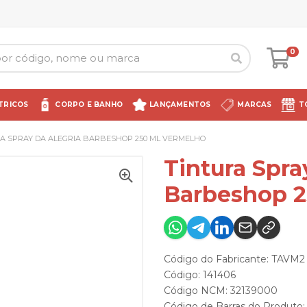
0
TRICOS
CORPO E BANHO
LANÇAMENTOS
MARCAS
T
A SPRAY DA ALEGRIA BARBESHOP 250 ML VERMELHO
Tintura Spra
Barbeshop 2
Código do Fabricante: TAVM2
Código: 141406
Código NCM: 32139000
Código de Barras do Produto