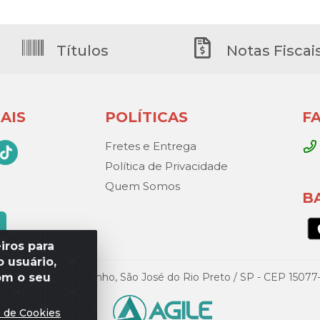
Títulos
Notas Fiscai
AIS
POLÍTICAS
F
Fretes e Entrega
Política de Privacidade
Quem Somos
B
iros para
 usuário,
om o seu
Gandini, 329 – Vila Toninho, São José do Rio Preto / SP - CEP 15
s de Cookies