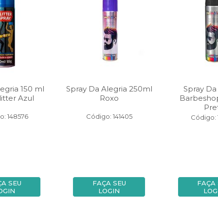
egria 150 ml
Spray Da Alegria 250ml
Spray Da 
itter Azul
Roxo
Barbesho
Pre
o: 148576
Código: 141405
Código: 
ÇA SEU
FAÇA SEU
FAÇA
OGIN
LOGIN
LOG