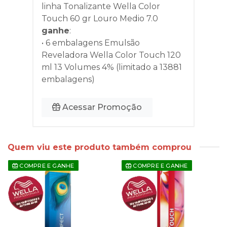
linha
Tonalizante Wella Color
Touch 60 gr Louro Medio 7.0
ganhe
:
• 6 embalagens Emulsão
Reveladora Wella Color Touch 120
ml 13 Volumes 4% (limitado a 13881
embalagens)
Acessar Promoção
Quem viu este produto também comprou
COMPRE E GANHE
COMPRE E GANHE