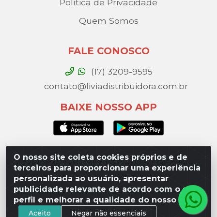
Política de Privacidade
Quem Somos
FALE CONOSCO
(17) 3209-9595
contato@liviadistribuidora.com.br
BAIXE NOSSO APP
O nosso site coleta cookies próprios e de
Lívia Distribuidora - Av. Percy Gandini, 329 – Vila
terceiros para proporcionar uma experiência
Toninho, São José do Rio Preto / SP - CEP 15077-
personalizada ao usuário, apresentar
000 - CNPJ 49.975.923/0003-10
publicidade relevante de acordo com o seu
perfil e melhorar a qualidade do nosso site.
Aceito
Negar não essenciais