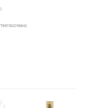
0
: 7891182018845