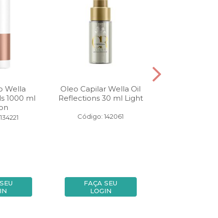
 Wella
Oleo Capilar Wella Oil
Tonalizante We
ls 1000 ml
Reflections 30 ml Light
Touch 60 gr Lo
on
Claro Natur
Código: 142061
134221
Código: 10
 SEU
FAÇA SEU
FAÇA SE
IN
LOGIN
LOGIN