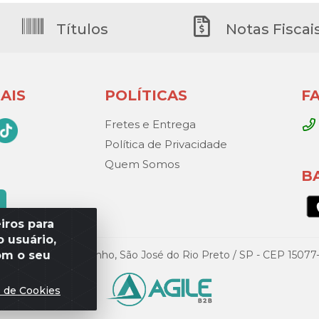
Títulos
Notas Fiscai
AIS
POLÍTICAS
F
Fretes e Entrega
Política de Privacidade
Quem Somos
B
iros para
 usuário,
om o seu
Gandini, 329 – Vila Toninho, São José do Rio Preto / SP - CEP 15
s de Cookies