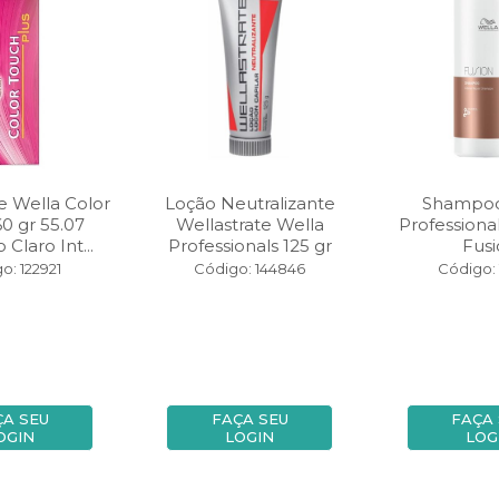
e Wella Color
Loção Neutralizante
Shampoo
0 gr 55.07
Wellastrate Wella
Professiona
Claro Int...
Professionals 125 gr
Fusi
o: 122921
Código: 144846
Código: 
ÇA SEU
FAÇA SEU
FAÇA
OGIN
LOGIN
LOG