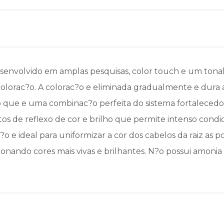
esenvolvido em amplas pesquisas, color touch e um tona
a colorac?o. A colorac?o e eliminada gradualmente e dura 
o que e uma combinac?o perfeita do sistema fortalecedo
tos de reflexo de cor e brilho que permite intenso cond
c?o e ideal para uniformizar a cor dos cabelos da raiz a
ionando cores mais vivas e brilhantes. N?o possui amon