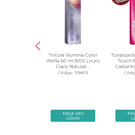
nte Wella Color
Tintura Illumina Color
Tonalizant
Deep Brown 60
Wella 60 ml 8/05 Louro
Touch 6
uro Muito C...
Claro Natural ...
Castanho 
igo: 148046
Código: 139803
Códig
FAÇA SEU
FAÇA SEU
FA
LOGIN
LOGIN
L