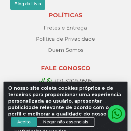
Blog da Lívia
POLÍTICAS
Fretes e Entrega
Política de Privacidade
Quem Somos
FALE CONOSCO
(17) 3209-9595
O nosso site coleta cookies próprios e de
contato@liviadistribuidora.com.br
terceiros para proporcionar uma experiência
personalizada ao usuário, apresentar
BAIXE NOSSO APP
publicidade relevante de acordo com o seu
perfil e melhorar a qualidade do nosso site.
Aceito
Negar não essenciais