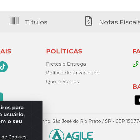
Títulos
Notas Fiscai
AIS
POLÍTICAS
F
Fretes e Entrega
Política de Privacidade
Quem Somos
B
iros para
 usuário,
om o seu
Gandini, 329 – Vila Toninho, São José do Rio Preto / SP - CEP 15
s de Cookies