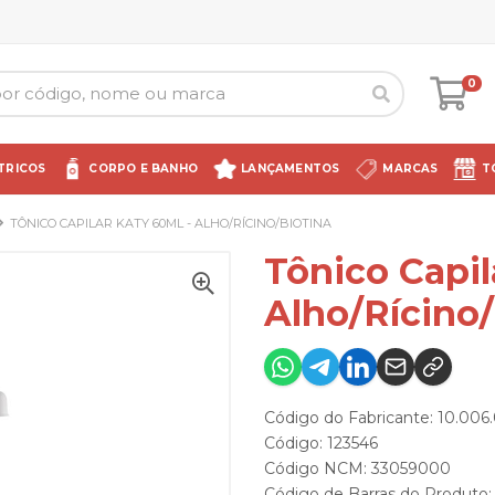
0
TRICOS
CORPO E BANHO
LANÇAMENTOS
MARCAS
T
TÔNICO CAPILAR KATY 60ML - ALHO/RÍCINO/BIOTINA
Tônico Capil
Alho/Rícino/
Código do Fabricante: 10.006
Código: 123546
Código NCM: 33059000
Código de Barras do Produto