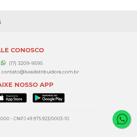
s
ALE CONOSCO
(17) 3209-9595
contato@liviadistribuidora.com.br
AIXE NOSSO APP
077-000 - CNPJ 49.975.923/0003-10