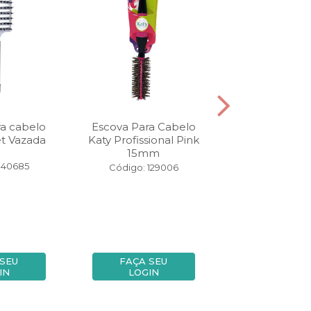
a cabelo
Escova Para Cabelo
Pincel para 
t Vazada
Katy Profissional Pink
Katy Esfum
15mm
140685
Código: 11
Código: 129006
 SEU
FAÇA SEU
FAÇA SE
IN
LOGIN
LOGIN