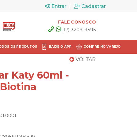
|
Entrar
Cadastrar
FALE CONOSCO
(17) 3209-9595
ODOS OS PRODUTOS
BAIXE O APP
COMPRE NO VAREJO
VOLTAR
ar Katy 60ml -
Biotina
.01.0001
: 7898911494499