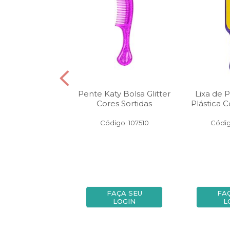
co Para Cabelo
Pente Katy Bolsa Glitter
Lixa de 
eis Unidades
Cores Sortidas
Plástica C
osa Katy
Código: 107510
Códig
digo: 141637
FAÇA SEU
FAÇA SEU
FA
LOGIN
LOGIN
L