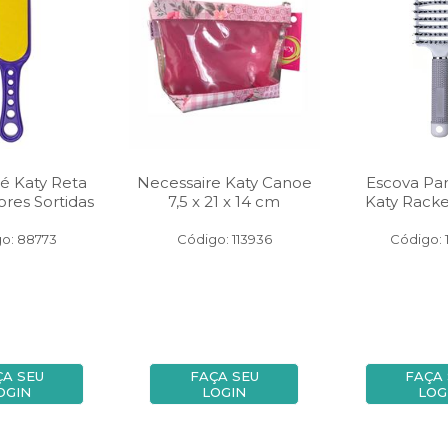
Pé Katy Reta
Necessaire Katy Canoe
Escova Par
ores Sortidas
7,5 x 21 x 14 cm
Katy Racke
o: 88773
Código: 113936
Código: 
ÇA SEU
FAÇA SEU
FAÇA
OGIN
LOGIN
LOG