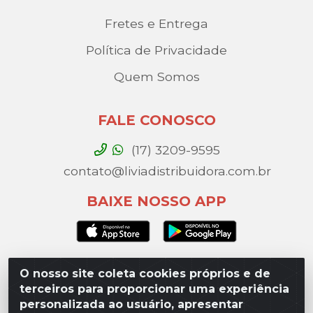
Fretes e Entrega
Política de Privacidade
Quem Somos
FALE CONOSCO
(17) 3209-9595
contato@liviadistribuidora.com.br
BAIXE NOSSO APP
O nosso site coleta cookies próprios e de
Lívia Distribuidora - Av. Percy Gandini, 329 – Vila
terceiros para proporcionar uma experiência
Toninho, São José do Rio Preto / SP - CEP 15077-
personalizada ao usuário, apresentar
000 - CNPJ 49.975.923/0003-10