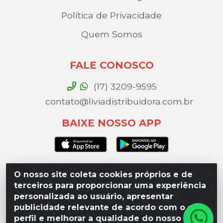
Política de Privacidade
Quem Somos
FALE CONOSCO
(17) 3209-9595
contato@liviadistribuidora.com.br
BAIXE NOSSO APP
O nosso site coleta cookies próprios e de
Lívia Distribuidora - Av. Percy Gandini, 329 – Vila
terceiros para proporcionar uma experiência
Toninho, São José do Rio Preto / SP - CEP 15077-
personalizada ao usuário, apresentar
000 - CNPJ 49.975.923/0003-10
publicidade relevante de acordo com o seu
perfil e melhorar a qualidade do nosso site.