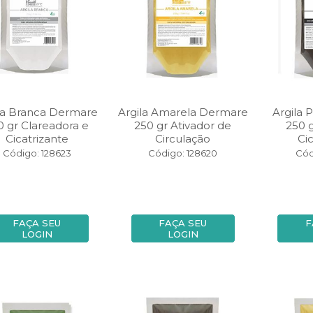
la Branca Dermare
Argila Amarela Dermare
Argila 
0 gr Clareadora e
250 gr Ativador de
250 g
Cicatrizante
Circulação
Ci
Código: 128623
Código: 128620
Cód
FAÇA SEU
FAÇA SEU
F
LOGIN
LOGIN