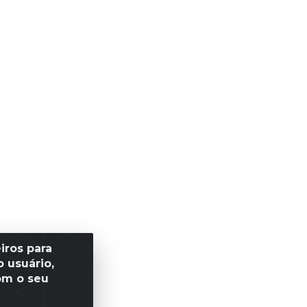
iros para
 usuário,
om o seu