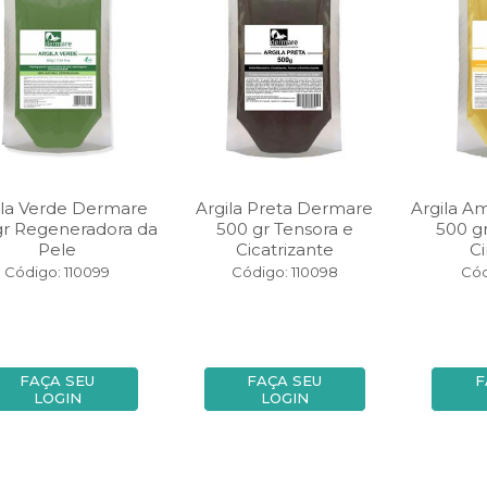
ila Verde Dermare
Argila Preta Dermare
Argila A
gr Regeneradora da
500 gr Tensora e
500 gr
Pele
Cicatrizante
Ci
Código: 110099
Código: 110098
Cód
FAÇA SEU
FAÇA SEU
F
LOGIN
LOGIN