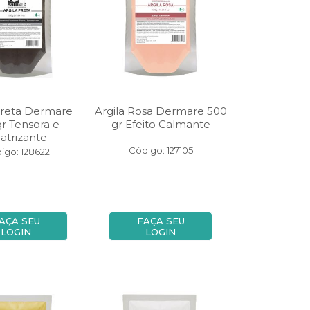
Preta Dermare
Argila Rosa Dermare 500
r Tensora e
gr Efeito Calmante
catrizante
Código: 127105
igo: 128622
AÇA SEU
FAÇA SEU
LOGIN
LOGIN