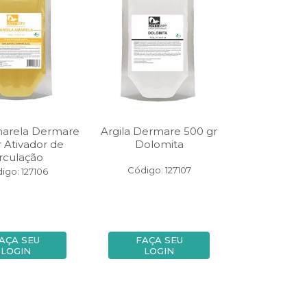
marela Dermare
Argila Dermare 500 gr
 Ativador de
Dolomita
rculação
Código: 127107
igo: 127106
AÇA SEU
FAÇA SEU
LOGIN
LOGIN