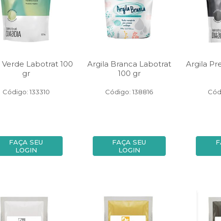
a Verde Labotrat 100
Argila Branca Labotrat
Argila Pr
gr
100 gr
Código: 133310
Código: 138816
Cód
FAÇA SEU
FAÇA SEU
F
LOGIN
LOGIN