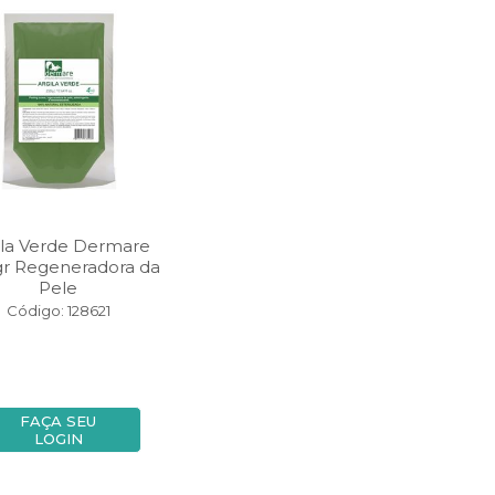
ila Verde Dermare
gr Regeneradora da
Pele
Código: 128621
FAÇA SEU
LOGIN