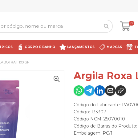
0
TRICOS
CORPO E BANHO
LANÇAMENTOS
MARCAS
T
LABOTRAT 100 GR
Argila Roxa 
Código do Fabricante: PA070
Código: 133307
Código NCM: 25070010
Código de Barras do Produto
Embalagem: PC/1