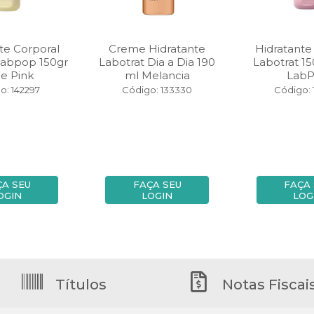
te Corporal
Creme Hidratante
Hidratante
Labpop 150gr
Labotrat Dia a Dia 190
Labotrat 150
le Pink
ml Melancia
Lab
o: 142297
Código: 133330
Código: 
ÇA SEU
FAÇA SEU
FAÇA
OGIN
LOGIN
LOG
Títulos
Notas Fiscai