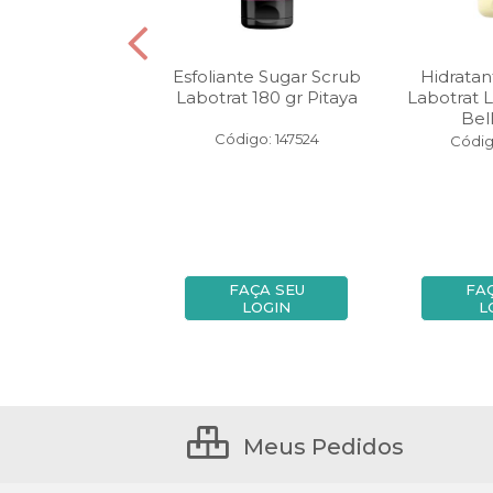
e hidratante
Esfoliante Sugar Scrub
Hidratan
t Dia a Dia 490
Labotrat 180 gr Pitaya
Labotrat 
 Maracujá
Bel
Código: 147524
digo: 145631
Códig
FAÇA SEU
FAÇA SEU
FA
LOGIN
LOGIN
L
Meus Pedidos