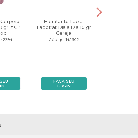
 Corporal
Hidratante Labial
Creme Hidra
 gr It Girl
Labotrat Dia a Dia 10 gr
Labotrat Dia a
Pop
Cereja
ml Caj
142294
Código: 145602
Código: 13
 SEU
FAÇA SEU
FAÇA SE
IN
LOGIN
LOGIN
s