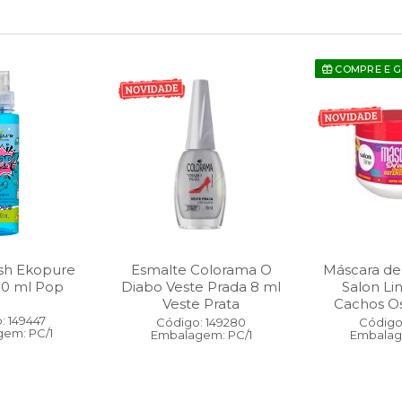
COMPRE E 
sh Ekopure
Esmalte Colorama O
Máscara de
00 ml Pop
Diabo Veste Prada 8 ml
Salon Li
Veste Prata
Cachos O
: 149447
Código: 149280
Código:
em: PC/1
Embalagem: PC/1
Embalag