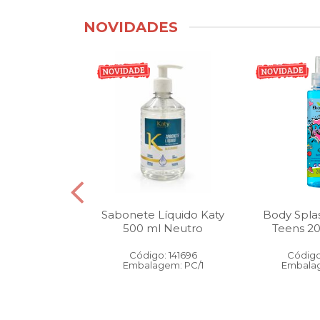
NOVIDADES
tico Bucal
Sabonete Líquido Katy
Body Spla
Litro Melancia
500 ml Neutro
Teens 2
ortelã
Código: 141696
Código
: 146905
Embalagem: PC/1
Embalag
gem: PC/1