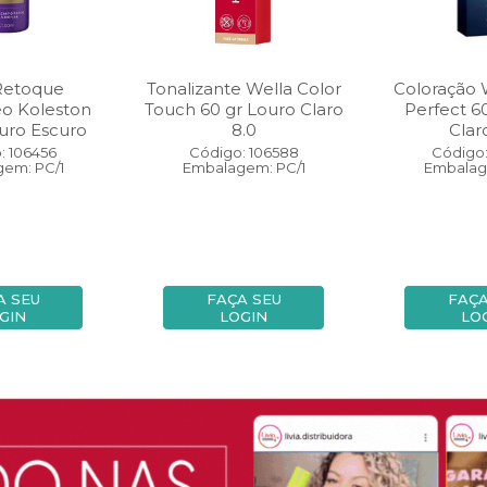
Retoque
Tonalizante Wella Color
Coloração 
eo Koleston
Touch 60 gr Louro Claro
Perfect 6
uro Escuro
8.0
Clar
: 106456
Código: 106588
Código:
em: PC/1
Embalagem: PC/1
Embalag
A SEU
FAÇA SEU
FAÇA
GIN
LOGIN
LO