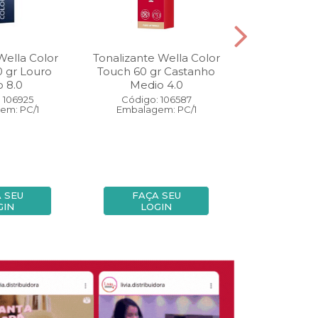
Wella Color
Tonalizante Wella Color
Coloração W
0 gr Louro
Touch 60 gr Castanho
Perfect 60 
o 8.0
Medio 4.0
Medio
 106925
Código: 106587
Código:
em: PC/1
Embalagem: PC/1
Embalage
 SEU
FAÇA SEU
FAÇA
GIN
LOGIN
LOG