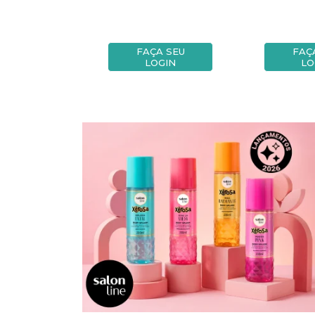
A SEU
FAÇA SEU
FAÇ
OGIN
LOGIN
LO