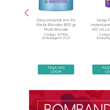
oo Wella
Descolorante em Po
Spray 
ls Invigo 250
Wella Blondor 800 gr
Instantan
ri Enrich
Multi Blonde
100 ml Lo
: 113298
Código: 107354
Código
gem: PC/1
Embalagem: PC/1
Embalag
A SEU
FAÇA SEU
FAÇ
OGIN
LOGIN
LO