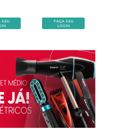
 SEU
FAÇA SEU
FAÇA
GIN
LOGIN
LOG