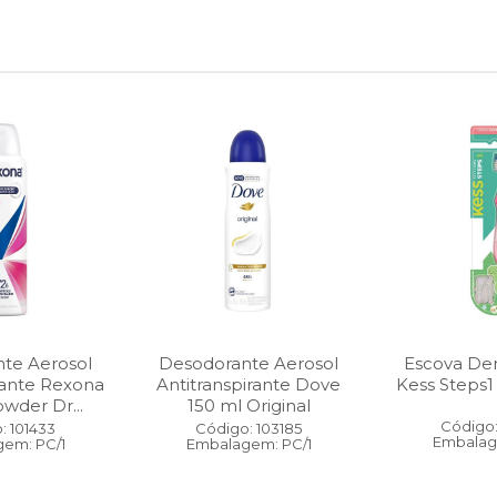
te Aerosol
Desodorante Aerosol
Escova Dent
rante Rexona
Antitranspirante Dove
Kess Steps1
wder Dr...
150 ml Original
Código:
: 101433
Código: 103185
Embalag
em: PC/1
Embalagem: PC/1