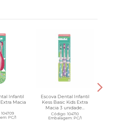
al Infantil
Escova Dental Infantil
Óleo Corpo
 Extra Macia
Kess Basic Kids Extra
100 ml
Macia 3 unidade...
 104709
Código:
Código: 104710
em: PC/1
Embalage
Embalagem: PC/1