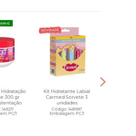
GANHE
 Hidratação
Kit Hidratante Labial
Esmalte
ne 300 gr
Carmed Sorvete 3
Diamon
stentação
unidades
Cybercolors
Co
 149217
Código: 148987
em: PC/1
Embalagem: PC/1
Código:
Embalage