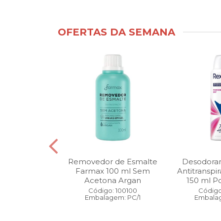
OFERTAS DA SEMANA
ntimo Cia da
Removedor de Esmalte
Desodoran
210 ml Fresh
Farmax 100 ml Sem
Antitranspi
 Pague 1
Acetona Argan
150 ml Po
: 110525
Código: 100100
Código
gem: PC/1
Embalagem: PC/1
Embalag