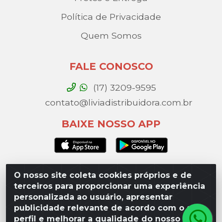
Política de Privacidade
Quem Somos
FALE CONOSCO
(17) 3209-9595
contato@liviadistribuidora.com.br
BAIXE NOSSO APP
O nosso site coleta cookies próprios e de
Lívia Distribuidora - Av. Percy Gandini, 329 – Vila
terceiros para proporcionar uma experiência
Toninho, São José do Rio Preto / SP - CEP 15077-
personalizada ao usuário, apresentar
000 - CNPJ 49.975.923/0003-10
publicidade relevante de acordo com o seu
perfil e melhorar a qualidade do nosso site.