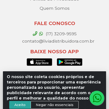
Quem Somos
FALE CONOSCO
(17) 3209-9595
contato@liviadistribuidora.com.br
BAIXE NOSSO APP
O nosso site coleta cookies próprios e de
Lívia Distribuidora - Av. Percy Gandini, 329 – Vila
terceiros para proporcionar uma experiência
Toninho, São José do Rio Preto / SP - CEP 15077-000 -
personalizada ao usuário, apresentar
CNPJ 49.975.923/0003-10
publicidade relevante de acordo com o seu
perfil e melhorar a qualidade do nosso site.
Aceito
Negar não essenciais