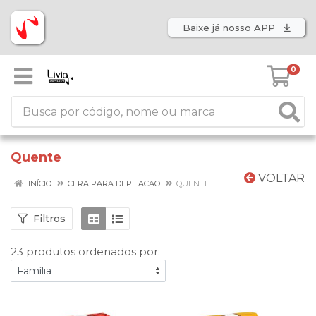
Baixe já nosso APP
0
Quente
VOLTAR
INÍCIO
CERA PARA DEPILACAO
QUENTE
Filtros
23 produtos ordenados por: