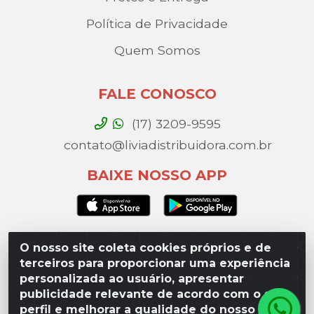
Política de Privacidade
Quem Somos
FALE CONOSCO
(17) 3209-9595
contato@liviadistribuidora.com.br
BAIXE NOSSO APP
O nosso site coleta cookies próprios e de
Lívia Distribuidora - Av. Percy Gandini, 329 – Vila
terceiros para proporcionar uma experiência
Toninho, São José do Rio Preto / SP - CEP 15077-
personalizada ao usuário, apresentar
000 - CNPJ 49.975.923/0003-10
publicidade relevante de acordo com o seu
perfil e melhorar a qualidade do nosso site.