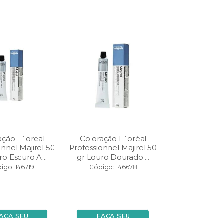
ação L´oréal
Coloração L´oréal
onnel Majirel 50
Professionnel Majirel 50
ro Escuro A...
gr Louro Dourado ...
igo: 146719
Código: 146678
AÇA SEU
FAÇA SEU