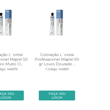
ação L´oréal
Coloração L´oréal
onnel Majirel 50
Professionnel Majirel 50
ro Muito Cl...
gr Louro Dourado ...
igo: 146679
Código: 146691
AÇA SEU
FAÇA SEU
LOGIN
LOGIN