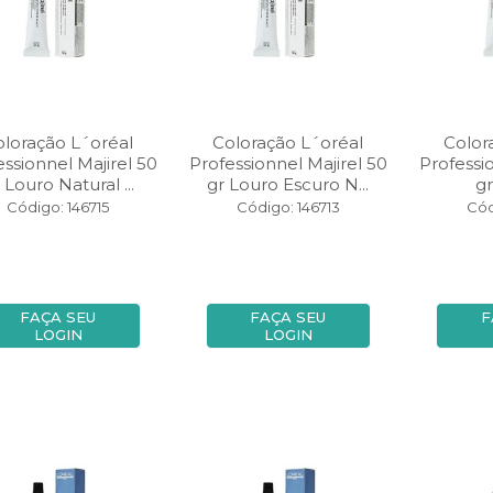
oloração L´oréal
Coloração L´oréal
Color
essionnel Majirel 50
Professionnel Majirel 50
Professi
 Louro Natural ...
gr Louro Escuro N...
gr
Código: 146715
Código: 146713
Cód
FAÇA SEU
FAÇA SEU
F
LOGIN
LOGIN