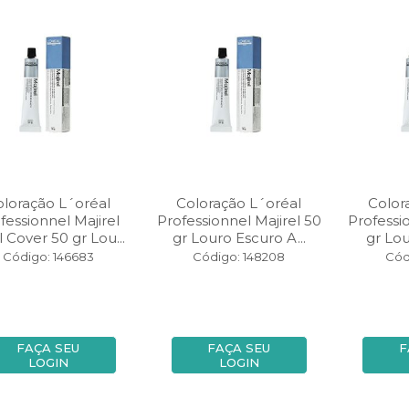
oloração L´oréal
Coloração L´oréal
Color
fessionnel Majirel
Professionnel Majirel 50
Professi
 Cover 50 gr Lou...
gr Louro Escuro A...
gr Lou
Código: 146683
Código: 148208
Cód
FAÇA SEU
FAÇA SEU
F
LOGIN
LOGIN