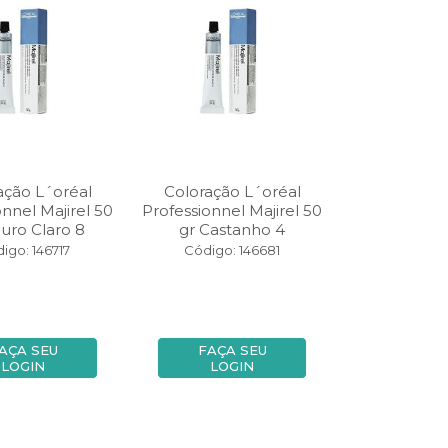
ação L´oréal
Coloração L´oréal
onnel Majirel 50
Professionnel Majirel 50
ouro Claro 8
gr Castanho 4
igo: 146717
Código: 146681
AÇA SEU
FAÇA SEU
LOGIN
LOGIN