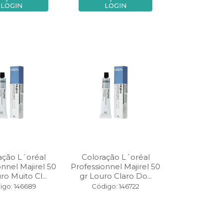
LOGIN
LOGIN
ação L´oréal
Coloração L´oréal
onnel Majirel 50
Professionnel Majirel 50
ro Muito Cl...
gr Louro Claro Do...
igo: 146689
Código: 146722