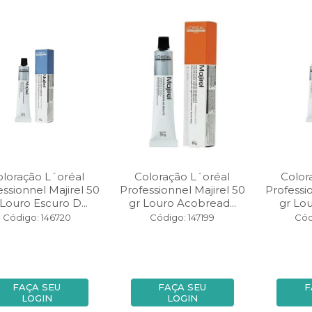
oloração L´oréal
Coloração L´oréal
Color
essionnel Majirel 50
Professionnel Majirel 50
Professi
 Louro Escuro D...
gr Louro Acobread...
gr Lou
Código: 146720
Código: 147199
Cód
FAÇA SEU
FAÇA SEU
F
LOGIN
LOGIN