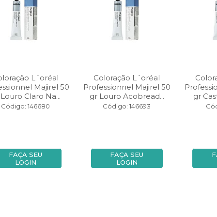
oloração L´oréal
Coloração L´oréal
Color
essionnel Majirel 50
Professionnel Majirel 50
Professi
 Louro Claro Na...
gr Louro Acobread...
gr Cas
Código: 146680
Código: 146693
Cód
FAÇA SEU
FAÇA SEU
F
LOGIN
LOGIN