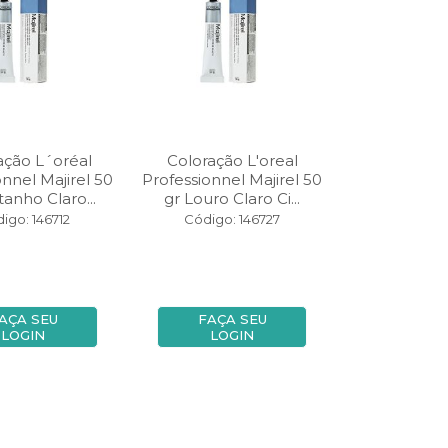
ação L´oréal
Coloração L'oreal
onnel Majirel 50
Professionnel Majirel 50
tanho Claro...
gr Louro Claro Ci...
igo: 146712
Código: 146727
AÇA SEU
FAÇA SEU
LOGIN
LOGIN