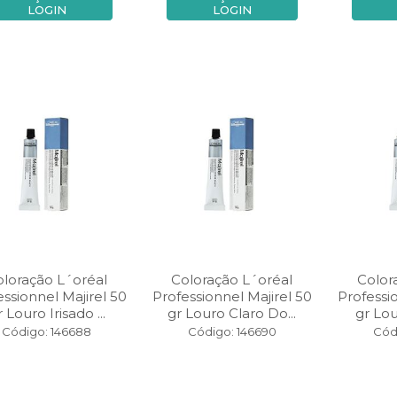
LOGIN
LOGIN
oloração L´oréal
Coloração L´oréal
Color
essionnel Majirel 50
Professionnel Majirel 50
Professi
 Louro Irisado ...
gr Louro Claro Do...
gr Lou
Código: 146688
Código: 146690
Cód