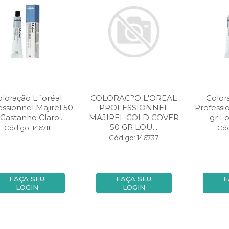
oloração L´oréal
COLORAC?O L'OREAL
Color
essionnel Majirel 50
PROFESSIONNEL
Professi
 Castanho Claro...
MAJIREL COLD COVER
gr L
50 GR LOU...
Código: 146711
Cód
Código: 146737
FAÇA SEU
FAÇA SEU
F
LOGIN
LOGIN