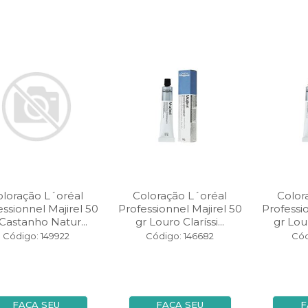
oloração L´oréal
Coloração L´oréal
Color
essionnel Majirel 50
Professionnel Majirel 50
Professi
 Castanho Natur...
gr Louro Claríssi...
gr Lou
Código: 149922
Código: 146682
Cód
FAÇA SEU
FAÇA SEU
F