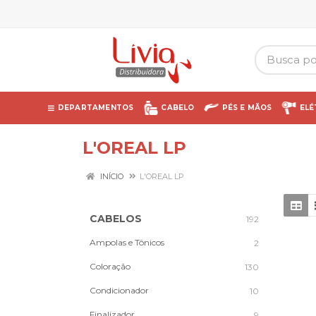
DEPARTAMENTOS
CABELO
PÉS E MÃOS
ELÉ
L'OREAL LP
INÍCIO
L'OREAL LP
CABELOS
192
Ampolas e Tônicos
2
Coloração
130
Condicionador
10
Finalizador
9