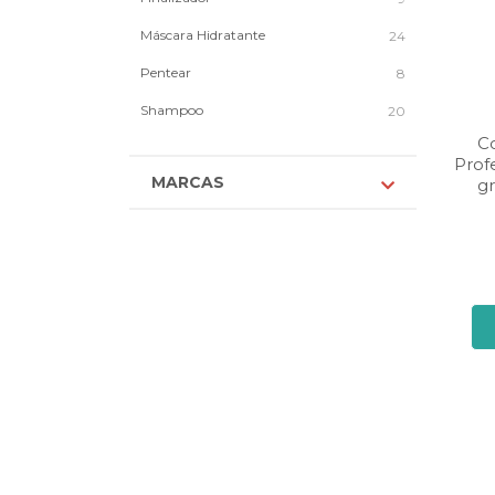
Máscara Hidratante
24
Pentear
8
Shampoo
20
C
Prof
MARCAS
gr