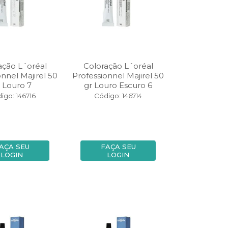
ação L´oréal
Coloração L´oréal
onnel Majirel 50
Professionnel Majirel 50
 Louro 7
gr Louro Escuro 6
igo: 146716
Código: 146714
AÇA SEU
FAÇA SEU
LOGIN
LOGIN