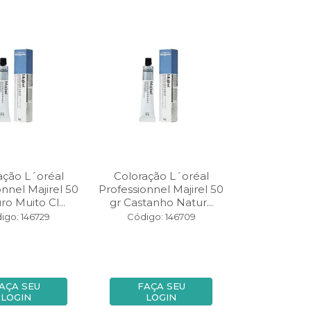
ação L´oréal
Coloração L´oréal
onnel Majirel 50
Professionnel Majirel 50
ro Muito Cl...
gr Castanho Natur...
igo: 146729
Código: 146709
AÇA SEU
FAÇA SEU
LOGIN
LOGIN