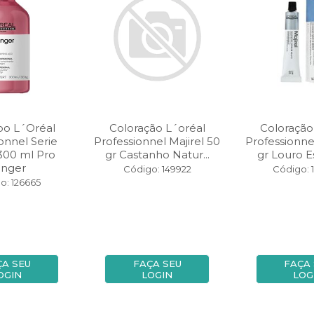
o L´Oréal
Coloração L´oréal
Coloração
onnel Serie
Professionnel Majirel 50
Professionnel
300 ml Pro
gr Castanho Natur...
gr Louro Es
onger
Código: 149922
Código: 
o: 126665
ÇA SEU
FAÇA SEU
FAÇA
OGIN
LOGIN
LOG