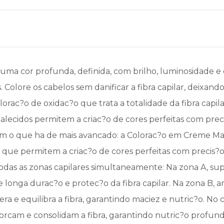
 uma cor profunda, definida, com brilho, luminosidade e
olore os cabelos sem danificar a fibra capilar, deixando-
lorac?o de oxidac?o que trata a totalidade da fibra capil
talecidos permitem a criac?o de cores perfeitas com preci
 o que ha de mais avancado: a Colorac?o em Creme Maj
que permitem a criac?o de cores perfeitas com precis?o
das as zonas capilares simultaneamente: Na zona A, superf
 longa durac?o e protec?o da fibra capilar. Na zona B, a
a e equilibra a fibra, garantindo maciez e nutric?o. No 
forcam e consolidam a fibra, garantindo nutric?o profund