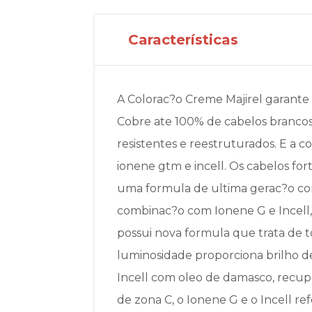
Características
A Colorac?o Creme Majirel garante
Cobre ate 100% de cabelos brancos. C
resistentes e reestruturados. E a co
ionene gtm e incell. Os cabelos for
uma formula de ultima gerac?o com
combinac?o com Ionene G e Incell, 
possui nova formula que trata de to
luminosidade proporciona brilho de
Incell com oleo de damasco, recuper
de zona C, o Ionene G e o Incell re