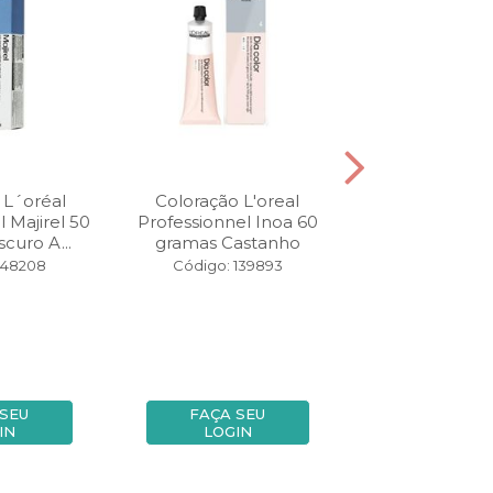
 L´oréal
Coloração L'oreal
Shampoo L´
 Majirel 50
Professionnel Inoa 60
Professionne
curo A...
gramas Castanho
Expert 150
Vitamino 
148208
Código: 139893
Código: 12
 SEU
FAÇA SEU
FAÇA SE
IN
LOGIN
LOGIN