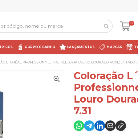
0
TRICOS
CORPO E BANHO
LANÇAMENTOS
MARCAS
T
ÃO L´ORÉAL PROFESSIONNEL MAJIREL 50 GR LOURO DOURADO ACINZENTADO 7.
Coloração L´
Professionne
Louro Doura
7.31