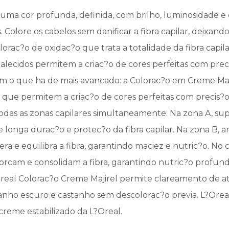
 uma cor profunda, definida, com brilho, luminosidade e
olore os cabelos sem danificar a fibra capilar, deixando-
lorac?o de oxidac?o que trata a totalidade da fibra capil
talecidos permitem a criac?o de cores perfeitas com preci
 o que ha de mais avancado: a Colorac?o em Creme Maj
que permitem a criac?o de cores perfeitas com precis?o
das as zonas capilares simultaneamente: Na zona A, superf
 longa durac?o e protec?o da fibra capilar. Na zona B, a
a e equilibra a fibra, garantindo maciez e nutric?o. No 
forcam e consolidam a fibra, garantindo nutric?o profund
Loreal Colorac?o Creme Majirel permite clareamento de at
anho escuro e castanho sem descolorac?o previa. L?Orea
creme estabilizado da L?Oreal.