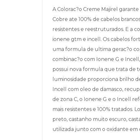
A Colorac?o Creme Majirel garante
Cobre ate 100% de cabelos brancos. C
resistentes e reestruturados. E a co
ionene gtm e incell. Os cabelos for
uma formula de ultima gerac?o com
combinac?o com Ionene G e Incell, 
possui nova formula que trata de to
luminosidade proporciona brilho de
Incell com oleo de damasco, recuper
de zona C, o Ionene G e o Incell re
mais resistentes e 100% tratados. 
preto, castanho muito escuro, cast
utilizada junto com o oxidante em 