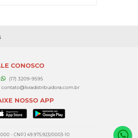
s
ALE CONOSCO
(17) 3209-9595
contato@liviadistribuidora.com.br
AIXE NOSSO APP
077-000 - CNPJ 49.975.923/0003-10