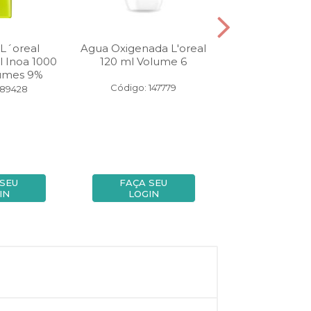
L´oreal
Agua Oxigenada L'oreal
Condicionador
l Inoa 1000
120 ml Volume 6
Professionne
lumes 9%
Expert NutriOi
Código: 147779
 89428
Código: 13
 SEU
FAÇA SEU
FAÇA SE
IN
LOGIN
LOGIN