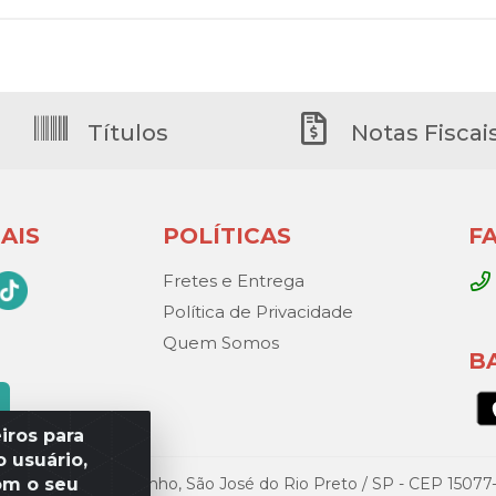
Títulos
Notas Fiscai
AIS
POLÍTICAS
F
Fretes e Entrega
Política de Privacidade
Quem Somos
B
iros para
 usuário,
om o seu
Gandini, 329 – Vila Toninho, São José do Rio Preto / SP - CEP 15