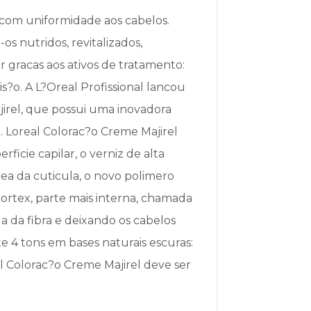
 com uniformidade aos cabelos.
os nutridos, revitalizados,
ar gracas aos ativos de tratamento:
s?o. A L?Oreal Profissional lancou
irel, que possui uma inovadora
. Loreal Colorac?o Creme Majirel
icie capilar, o verniz de alta
rea da cuticula, o novo polimero
cortex, parte mais interna, chamada
a da fibra e deixando os cabelos
e 4 tons em bases naturais escuras:
l Colorac?o Creme Majirel deve ser