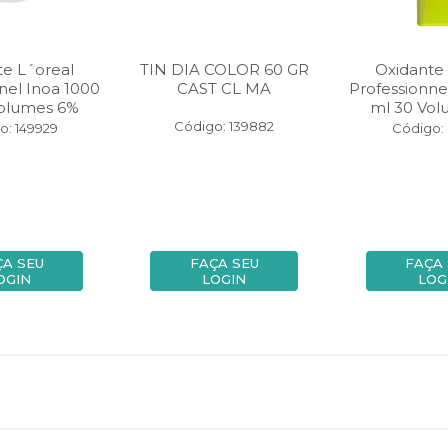
te L´oreal
TIN DIA COLOR 60 GR
Oxidante 
nel Inoa 1000
CAST CL MA
Professionne
Volumes 6%
ml 30 Vo
Código: 139882
o: 149929
Código:
ÇA SEU
FAÇA SEU
FAÇA
OGIN
LOGIN
LOG