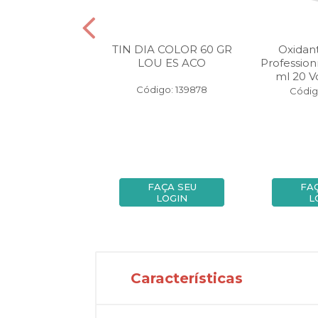
ação L´oréal
TIN DIA COLOR 60 GR
Oxidan
onnel Majirel 50
LOU ES ACO
Profession
ro Acobread...
ml 20 
Código: 139878
digo: 147199
Códig
FAÇA SEU
FAÇA SEU
FA
LOGIN
LOGIN
L
Características