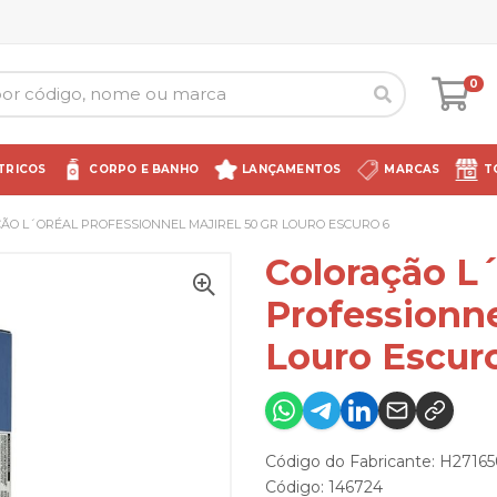
0
TRICOS
CORPO E BANHO
LANÇAMENTOS
MARCAS
T
ÃO L´ORÉAL PROFESSIONNEL MAJIREL 50 GR LOURO ESCURO 6
Coloração L´
Professionne
Louro Escur
Código do Fabricante: H2716
Código: 146724