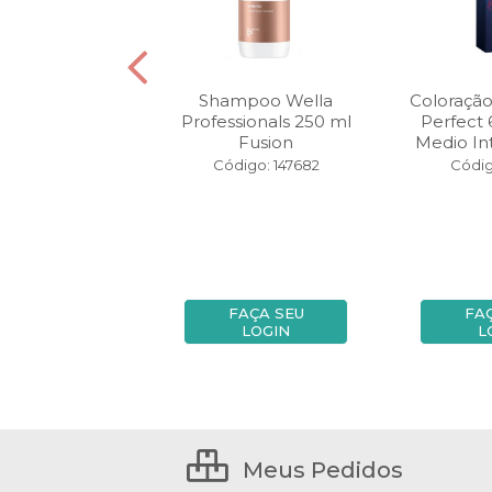
 Illumina Color
Shampoo Wella
Coloração
0 ml 7/43 Louro
Professionals 250 ml
Perfect 
 Vermelho...
Fusion
Medio Int
igo: 140762
Código: 147682
Códig
FAÇA SEU
FAÇA SEU
FA
LOGIN
LOGIN
L
Meus Pedidos