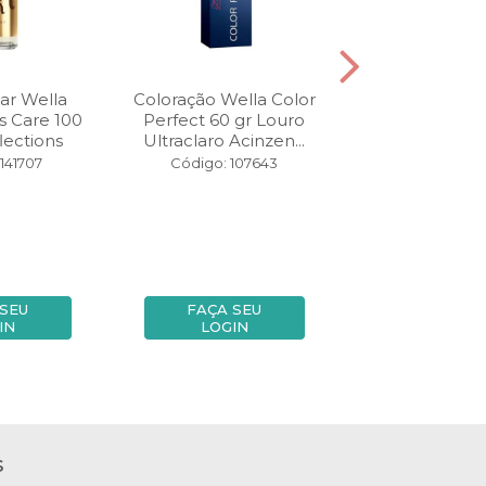
ar Wella
Coloração Wella Color
Tonalizante We
s Care 100
Perfect 60 gr Louro
Touch 60 gr 66
lections
Ultraclaro Acinzen...
Escuro Inte
141707
Código: 107643
Código: 12
 SEU
FAÇA SEU
FAÇA SE
IN
LOGIN
LOGIN
s