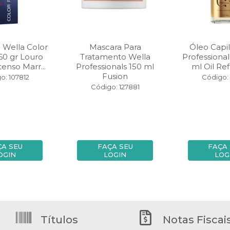
 Wella Color
Mascara Para
Óleo Capil
60 gr Louro
Tratamento Wella
Professional
enso Marr...
Professionals 150 ml
ml Oil Ref
Fusion
o: 107812
Código: 
Código: 127881
ÇA SEU
FAÇA SEU
FAÇA
OGIN
LOGIN
LOG
Títulos
Notas Fiscai