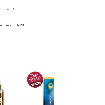
185880-0
: 4064666040981