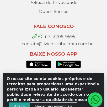
Política de Privacidade
Quem Somos
FALE CONOSCO
(17) 3209-9595
contato@liviadistribuidora.com.br
BAIXE NOSSO APP
O nosso site coleta cookies próprios e de
Lívia Distribuidora - Av. Percy Gandini, 329 – Vila
terceiros para proporcionar uma experiência
Toninho, São José do Rio Preto / SP - CEP 15077-
personalizada ao usuário, apresentar
000 - CNPJ 49.975.923/0003-10
publicidade relevante de acordo com o seu
perfil e melhorar a qualidade do nosso site.
Aceito
Negar não essenciais