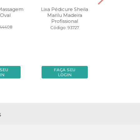
 Massagem
Lixa Pédicure Sheila
Saboneteira 
 Oval
Marilu Madeira
Cristal Luxo 
Profissional
 44408
Código: 20
Código: 93727
 SEU
FAÇA SEU
FAÇA SE
IN
LOGIN
LOGIN
s