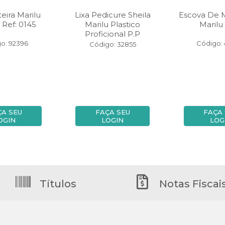
eira Marilu
Lixa Pedicure Sheila
Escova De
 Ref: 0145
Marilu Plastico
Marilu
Proficional P.P
o: 92396
Código:
Código: 32855
ÇA SEU
FAÇA SEU
FAÇA
OGIN
LOGIN
LOG
Títulos
Notas Fiscai