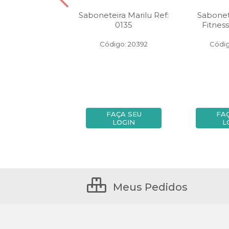
icure Marilu P.A
Saboneteira Marilu Ref:
Sabonet
0135
Fitness
digo: 93728
Código: 20392
Códig
FAÇA SEU
FAÇA SEU
FA
LOGIN
LOGIN
L
Meus Pedidos