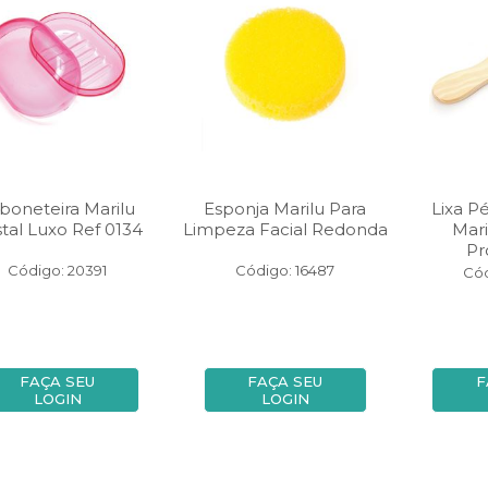
boneteira Marilu
Esponja Marilu Para
Lixa P
stal Luxo Ref 0134
Limpeza Facial Redonda
Mari
Pr
Código: 20391
Código: 16487
Cód
FAÇA SEU
FAÇA SEU
F
LOGIN
LOGIN