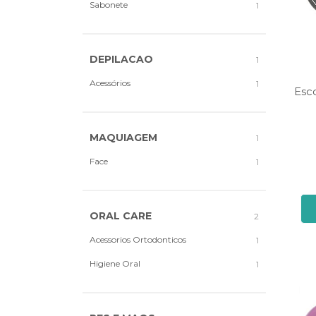
Sabonete
1
DEPILACAO
1
Acessórios
1
Esc
MAQUIAGEM
1
Face
1
ORAL CARE
2
Acessorios Ortodonticos
1
Higiene Oral
1