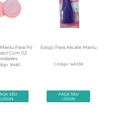
Marilu Para Pó
Estojo Para Alicate Marilu
act Com 02
nidades
Código: 146338
igo: 16482
AÇA SEU
FAÇA SEU
LOGIN
LOGIN