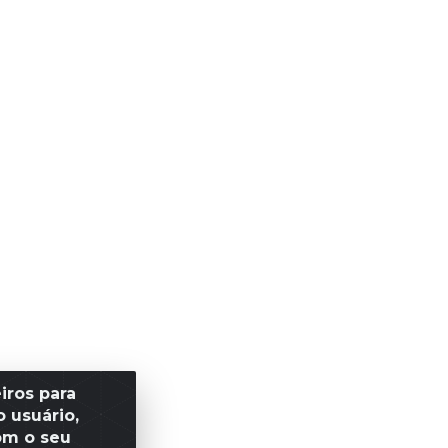
iros para
 usuário,
om o seu