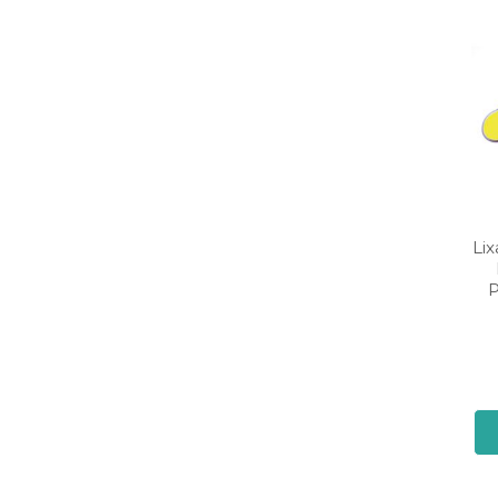
Lix
P