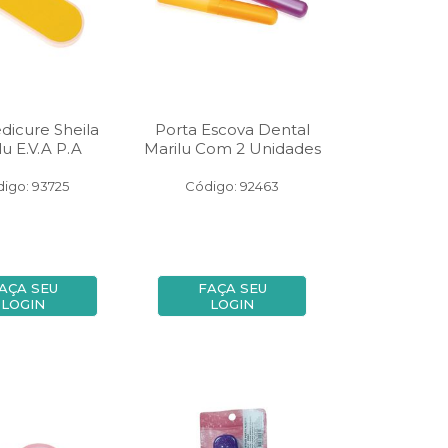
edicure Sheila
Porta Escova Dental
lu E.V.A P.A
Marilu Com 2 Unidades
igo: 93725
Código: 92463
AÇA SEU
FAÇA SEU
LOGIN
LOGIN