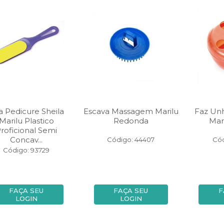
a Pedicure Sheila
Escava Massagem Marilu
Faz Un
Marilu Plastico
Redonda
Mari
roficional Semi
Concav...
Código: 44407
Cód
Código: 93729
FAÇA SEU
FAÇA SEU
F
LOGIN
LOGIN