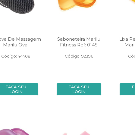
ova De Massagem
Saboneteira Marilu
Lixa P
Marilu Oval
Fitness Ref: 0145
Mari
Código: 44408
Código: 92396
Cód
FAÇA SEU
FAÇA SEU
F
LOGIN
LOGIN