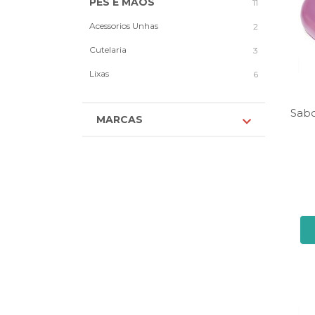
PES E MAOS
11
Acessorios Unhas
2
Cutelaria
3
Lixas
6
Sabo
MARCAS