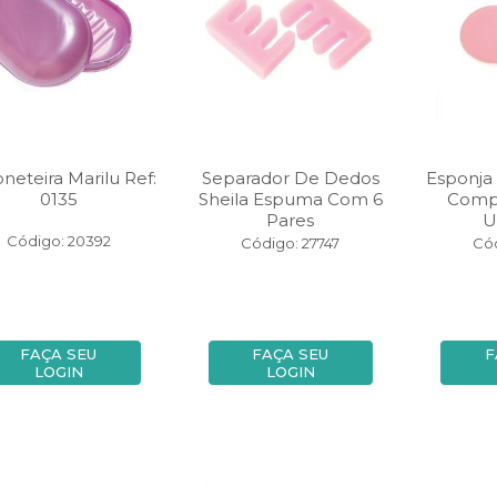
neteira Marilu Ref:
Separador De Dedos
Esponja 
0135
Sheila Espuma Com 6
Comp
Pares
U
Código: 20392
Código: 27747
Cód
FAÇA SEU
FAÇA SEU
F
LOGIN
LOGIN