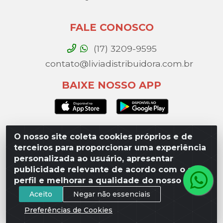
FALE CONOSCO
(17) 3209-9595
contato@liviadistribuidora.com.br
BAIXE NOSSO APP
O nosso site coleta cookies próprios e de
Lívia Distribuidora - Av. Percy Gandini, 329 – Vila
terceiros para proporcionar uma experiência
Toninho, São José do Rio Preto / SP - CEP 15077-
personalizada ao usuário, apresentar
000 - CNPJ 49.975.923/0003-10
publicidade relevante de acordo com o seu
perfil e melhorar a qualidade do nosso site.
Aceito
Negar não essenciais
Preferências de Cookies