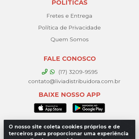
POLÍTICAS
Fretes e Entrega
Política de Privacidade
Quem Somos
FALE CONOSCO
(17) 3209-9595
contato@liviadistribuidora.com.br
BAIXE NOSSO APP
O nosso site coleta cookies próprios e de
Lívia Distribuidora - Av. Percy Gandini, 329 – Vila
terceiros para proporcionar uma experiência
Toninho, São José do Rio Preto / SP - CEP 15077-000 -